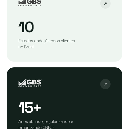
↗
10
Estados onde já temos clientes
no Brasil
↗
15+
Anos abrindo, regularizando e
organizando CNPJs