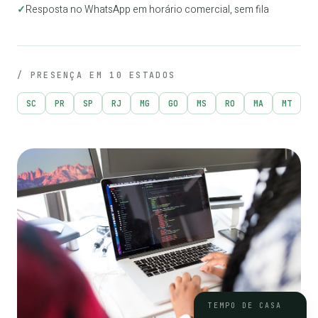
✓
Resposta no WhatsApp em horário comercial, sem fila
/ PRESENÇA EM 10 ESTADOS
SC
PR
SP
RJ
MG
GO
MS
RO
MA
MT
TEMPO DE CASA