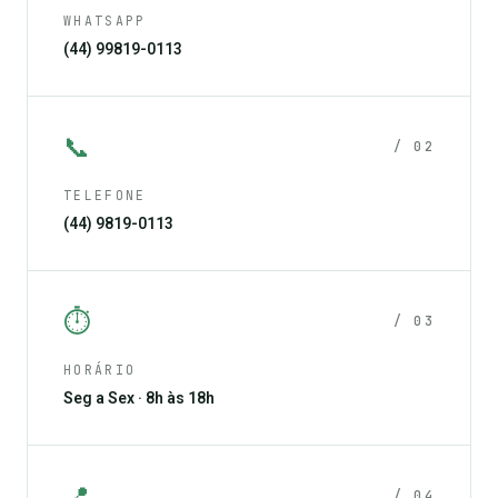
WHATSAPP
(44) 99819-0113
📞
/ 02
TELEFONE
(44) 9819-0113
⏱
/ 03
HORÁRIO
Seg a Sex · 8h às 18h
📍
/ 04